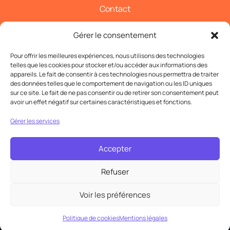
Contact
Gérer le consentement
Suivez-nous
Pour offrir les meilleures expériences, nous utilisons des technologies
telles que les cookies pour stocker et/ou accéder aux informations des
appareils. Le fait de consentir à ces technologies nous permettra de traiter
des données telles que le comportement de navigation ou les ID uniques
sur ce site. Le fait de ne pas consentir ou de retirer son consentement peut
avoir un effet négatif sur certaines caractéristiques et fonctions.
Contact
Gérer les services
Accepter
Copyright © 2026 Tous droits réservés | Création :
Refuser
Webbeez
Voir les préférences
Mentions légales
|
Politique de cookies
Politique de cookies
Mentions légales